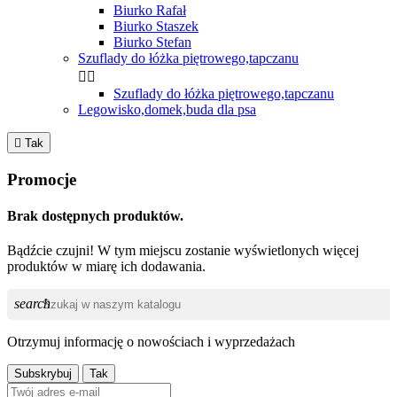
Biurko Rafał
Biurko Staszek
Biurko Stefan
Szuflady do łóżka piętrowego,tapczanu


Szuflady do łóżka piętrowego,tapczanu
Legowisko,domek,buda dla psa

Tak
Promocje
Brak dostępnych produktów.
Bądźcie czujni! W tym miejscu zostanie wyświetlonych więcej
produktów w miarę ich dodawania.
search
Otrzymuj informację o nowościach i wyprzedażach