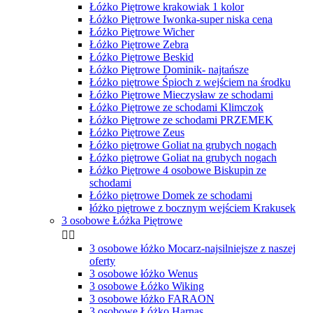
Łóżko Piętrowe krakowiak 1 kolor
Łóżko Piętrowe Iwonka-super niska cena
Łóżko Piętrowe Wicher
Łóżko Piętrowe Zebra
Łóżko Piętrowe Beskid
Łóżko Piętrowe Dominik- najtańsze
Łóżko piętrowe Śpioch z wejściem na środku
Łóżko Piętrowe Mieczysław ze schodami
Łóżko Piętrowe ze schodami Klimczok
Łóżko Piętrowe ze schodami PRZEMEK
Łóżko Piętrowe Zeus
Łóżko piętrowe Goliat na grubych nogach
Łóżko piętrowe Goliat na grubych nogach
Łóżko Piętrowe 4 osobowe Biskupin ze
schodami
Łóżko piętrowe Domek ze schodami
łóżko piętrowe z bocznym wejściem Krakusek
3 osobowe Łóżka Piętrowe


3 osobowe łóżko Mocarz-najsilniejsze z naszej
oferty
3 osobowe łóżko Wenus
3 osobowe Łóżko Wiking
3 osobowe łóżko FARAON
3 osobowe Łóżko Harnas