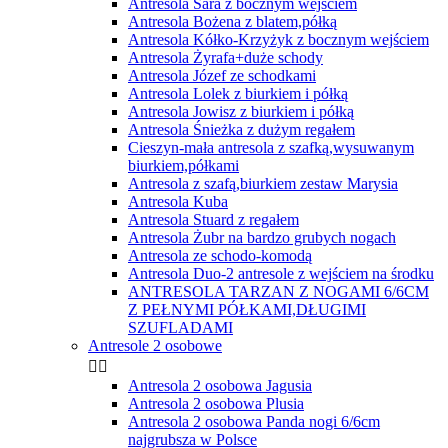
Antresola Sara z bocznym wejściem
Antresola Bożena z blatem,półką
Antresola Kółko-Krzyżyk z bocznym wejściem
Antresola Żyrafa+duże schody
Antresola Józef ze schodkami
Antresola Lolek z biurkiem i półką
Antresola Jowisz z biurkiem i półką
Antresola Śnieżka z dużym regałem
Cieszyn-mała antresola z szafką,wysuwanym
biurkiem,półkami
Antresola z szafą,biurkiem zestaw Marysia
Antresola Kuba
Antresola Stuard z regałem
Antresola Żubr na bardzo grubych nogach
Antresola ze schodo-komodą
Antresola Duo-2 antresole z wejściem na środku
ANTRESOLA TARZAN Z NOGAMI 6/6CM
Z PEŁNYMI PÓŁKAMI,DŁUGIMI
SZUFLADAMI
Antresole 2 osobowe


Antresola 2 osobowa Jagusia
Antresola 2 osobowa Plusia
Antresola 2 osobowa Panda nogi 6/6cm
najgrubsza w Polsce