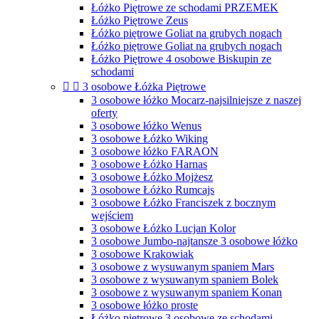
Łóżko Piętrowe ze schodami PRZEMEK
Łóżko Piętrowe Zeus
Łóżko piętrowe Goliat na grubych nogach
Łóżko piętrowe Goliat na grubych nogach
Łóżko Piętrowe 4 osobowe Biskupin ze
schodami


3 osobowe Łóżka Piętrowe
3 osobowe łóżko Mocarz-najsilniejsze z naszej
oferty
3 osobowe łóżko Wenus
3 osobowe Łóżko Wiking
3 osobowe łóżko FARAON
3 osobowe Łóżko Harnas
3 osobowe Łóżko Mojżesz
3 osobowe Łóżko Rumcajs
3 osobowe Łóżko Franciszek z bocznym
wejściem
3 osobowe Łóżko Lucjan Kolor
3 osobowe Jumbo-najtansze 3 osobowe łóżko
3 osobowe Krakowiak
3 osobowe z wysuwanym spaniem Mars
3 osobowe z wysuwanym spaniem Bolek
3 osobowe z wysuwanym spaniem Konan
3 osobowe łóżko proste
Łóżko piętrowe 3 osobowe ze schodami