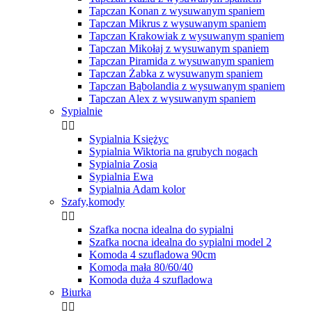
Tapczan Konan z wysuwanym spaniem
Tapczan Mikrus z wysuwanym spaniem
Tapczan Krakowiak z wysuwanym spaniem
Tapczan Mikołaj z wysuwanym spaniem
Tapczan Piramida z wysuwanym spaniem
Tapczan Żabka z wysuwanym spaniem
Tapczan Bąbolandia z wysuwanym spaniem
Tapczan Alex z wysuwanym spaniem
Sypialnie


Sypialnia Księżyc
Sypialnia Wiktoria na grubych nogach
Sypialnia Zosia
Sypialnia Ewa
Sypialnia Adam kolor
Szafy,komody


Szafka nocna idealna do sypialni
Szafka nocna idealna do sypialni model 2
Komoda 4 szufladowa 90cm
Komoda mała 80/60/40
Komoda duża 4 szufladowa
Biurka

