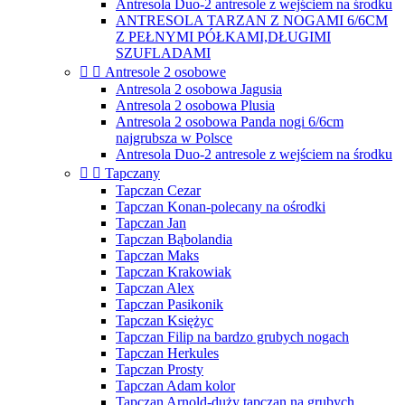
Antresola Duo-2 antresole z wejściem na środku
ANTRESOLA TARZAN Z NOGAMI 6/6CM
Z PEŁNYMI PÓŁKAMI,DŁUGIMI
SZUFLADAMI


Antresole 2 osobowe
Antresola 2 osobowa Jagusia
Antresola 2 osobowa Plusia
Antresola 2 osobowa Panda nogi 6/6cm
najgrubsza w Polsce
Antresola Duo-2 antresole z wejściem na środku


Tapczany
Tapczan Cezar
Tapczan Konan-polecany na ośrodki
Tapczan Jan
Tapczan Bąbolandia
Tapczan Maks
Tapczan Krakowiak
Tapczan Alex
Tapczan Pasikonik
Tapczan Księżyc
Tapczan Filip na bardzo grubych nogach
Tapczan Herkules
Tapczan Prosty
Tapczan Adam kolor
Tapczan Arnold-duży tapczan na grubych