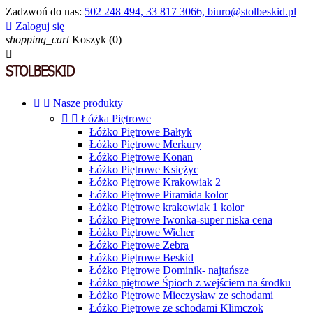
Zadzwoń do nas:
502 248 494, 33 817 3066, biuro@stolbeskid.pl

Zaloguj się
shopping_cart
Koszyk
(0)



Nasze produkty


Łóżka Piętrowe
Łóżko Piętrowe Bałtyk
Łóżko Piętrowe Merkury
Łóżko Piętrowe Konan
Łóżko Piętrowe Księżyc
Łóżko Piętrowe Krakowiak 2
Łóżko Piętrowe Piramida kolor
Łóżko Piętrowe krakowiak 1 kolor
Łóżko Piętrowe Iwonka-super niska cena
Łóżko Piętrowe Wicher
Łóżko Piętrowe Zebra
Łóżko Piętrowe Beskid
Łóżko Piętrowe Dominik- najtańsze
Łóżko piętrowe Śpioch z wejściem na środku
Łóżko Piętrowe Mieczysław ze schodami
Łóżko Piętrowe ze schodami Klimczok