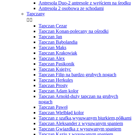
Antresola Duo-2 antresole z wejściem na środku
Antresola 2 osobowa ze schodami
Tapczany


Tapczan Cezar
Tapczan Konan-polecany na ośrodki
Tapczan Jan
Tapczan Bąbolandia
Tapczan Maks
Tapczan Krakowiak
Tapczan Alex
Tapczan Pasikonik
Tapczan Księżyc
Tapczan Filip na bardzo grubych nogach
Tapczan Herkules
Tapczan Prosty
Tapczan Adam kolor
Tapczan Arnold-duży tapczan na grubych
nogach
Tapczan Paweł
Tapczan Wielbłąd kolor
Tapczan z szafką,wysuwanym biurkiem,półkami
Tapczan Aleksander z wysuwanym spaniem
Tapczan Gwiazdka z wysuwanym spaniem
Tapczan Kaziu z wysuwanym spaniem