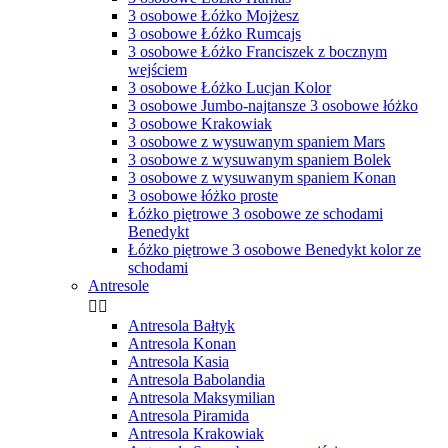
3 osobowe Łóżko Mojżesz
3 osobowe Łóżko Rumcajs
3 osobowe Łóżko Franciszek z bocznym
wejściem
3 osobowe Łóżko Lucjan Kolor
3 osobowe Jumbo-najtansze 3 osobowe łóżko
3 osobowe Krakowiak
3 osobowe z wysuwanym spaniem Mars
3 osobowe z wysuwanym spaniem Bolek
3 osobowe z wysuwanym spaniem Konan
3 osobowe łóżko proste
Łóżko piętrowe 3 osobowe ze schodami
Benedykt
Łóżko piętrowe 3 osobowe Benedykt kolor ze
schodami
Antresole


Antresola Bałtyk
Antresola Konan
Antresola Kasia
Antresola Babolandia
Antresola Maksymilian
Antresola Piramida
Antresola Krakowiak