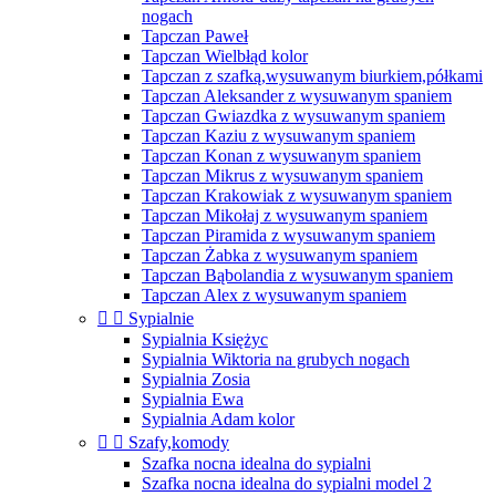
nogach
Tapczan Paweł
Tapczan Wielbłąd kolor
Tapczan z szafką,wysuwanym biurkiem,półkami
Tapczan Aleksander z wysuwanym spaniem
Tapczan Gwiazdka z wysuwanym spaniem
Tapczan Kaziu z wysuwanym spaniem
Tapczan Konan z wysuwanym spaniem
Tapczan Mikrus z wysuwanym spaniem
Tapczan Krakowiak z wysuwanym spaniem
Tapczan Mikołaj z wysuwanym spaniem
Tapczan Piramida z wysuwanym spaniem
Tapczan Żabka z wysuwanym spaniem
Tapczan Bąbolandia z wysuwanym spaniem
Tapczan Alex z wysuwanym spaniem


Sypialnie
Sypialnia Księżyc
Sypialnia Wiktoria na grubych nogach
Sypialnia Zosia
Sypialnia Ewa
Sypialnia Adam kolor


Szafy,komody
Szafka nocna idealna do sypialni
Szafka nocna idealna do sypialni model 2