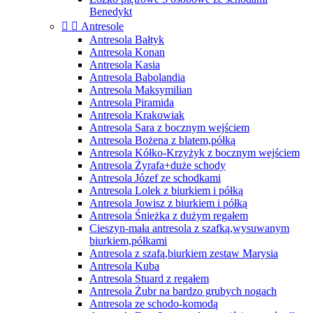
Benedykt


Antresole
Antresola Bałtyk
Antresola Konan
Antresola Kasia
Antresola Babolandia
Antresola Maksymilian
Antresola Piramida
Antresola Krakowiak
Antresola Sara z bocznym wejściem
Antresola Bożena z blatem,półką
Antresola Kółko-Krzyżyk z bocznym wejściem
Antresola Żyrafa+duże schody
Antresola Józef ze schodkami
Antresola Lolek z biurkiem i półką
Antresola Jowisz z biurkiem i półką
Antresola Śnieżka z dużym regałem
Cieszyn-mała antresola z szafką,wysuwanym
biurkiem,półkami
Antresola z szafą,biurkiem zestaw Marysia
Antresola Kuba
Antresola Stuard z regałem
Antresola Żubr na bardzo grubych nogach
Antresola ze schodo-komodą