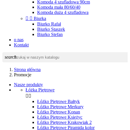
Komoda 4 szufladowa 90cm
Komoda mała 80/60/40
Komoda duża 4 szufladowa


Biurka
Biurko Rafał
Biurko Staszek
Biurko Stefan
o nas
Kontakt
search
Strona główna
Promocje
Nasze produkty
Łóżka Piętrowe


Łóżko Piętrowe Bałtyk
Łóżko Piętrowe Merkury
Łóżko Piętrowe Konan
Łóżko Piętrowe Księżyc
Łóżko Piętrowe Krakowiak 2
Łóżko Piętrowe Piramida kolor