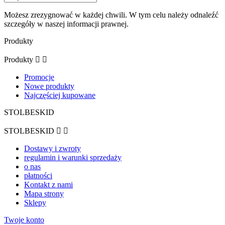
Możesz zrezygnować w każdej chwili. W tym celu należy odnaleźć
szczegóły w naszej informacji prawnej.
Produkty
Produkty


Promocje
Nowe produkty
Najczęściej kupowane
STOLBESKID
STOLBESKID


Dostawy i zwroty
regulamin i warunki sprzedaży
o nas
płatności
Kontakt z nami
Mapa strony
Sklepy
Twoje konto