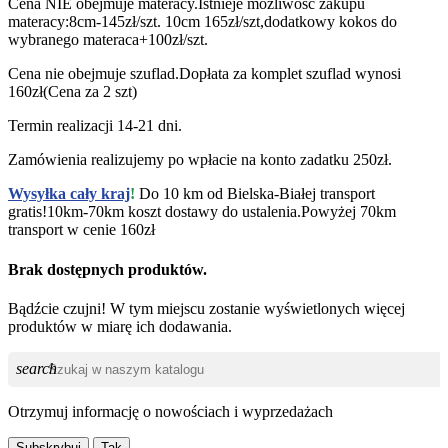
Cena NIE obejmuje materacy.Istnieje możliwość zakupu
materacy:8cm-145zł/szt. 10cm 165zł/szt,dodatkowy kokos do
wybranego materaca+100zł/szt.
Cena nie obejmuje szuflad.Dopłata za komplet szuflad wynosi
160zł(Cena za 2 szt)
Termin realizacji 14-21 dni.
Zamówienia realizujemy po wpłacie na konto zadatku 250zł.
Wysyłka cały kraj
!
Do 10 km od Bielska-Białej transport
gratis!10km-70km koszt dostawy do ustalenia.Powyżej 70km
transport w cenie 160zł
Brak dostępnych produktów.
Bądźcie czujni! W tym miejscu zostanie wyświetlonych więcej
produktów w miarę ich dodawania.
search
Otrzymuj informację o nowościach i wyprzedażach