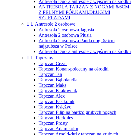
Antresola Duo-2 antresole z wejściem na środku
ANTRESOLA TARZAN Z NOGAMI 6/6CM
Z PEŁNYMI PÓŁKAMI,DŁUGIMI
SZUFLADAMI


Antresole 2 osobowe
Antresola 2 osobowa Jagusia
Antresola 2 osobowa Plusia
Antresola 2 osobowa Panda nogi 6/6cm
najgrubsza w Polsce
Antresola Duo-2 antresole z wejściem na środku


Tapczany
Tapczan Cezar
Tapczan Konan-polecany na ośrodki
Tapczan Jan
Tapczan Bąbolandia
Tapczan Maks
Tapczan Krakowiak
Tapczan Alex
Tapczan Pasikonik
Tapczan Księżyc
Tapczan Filip na bardzo grubych nogach
Tapczan Herkules
Tapczan Prosty
Tapczan Adam kolor
Tapczan Arnold-duży tapczan na grubych