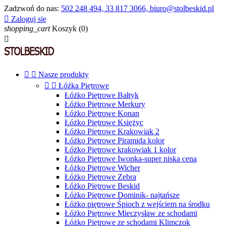
Zadzwoń do nas:
502 248 494, 33 817 3066, biuro@stolbeskid.pl

Zaloguj się
shopping_cart
Koszyk
(0)



Nasze produkty


Łóżka Piętrowe
Łóżko Piętrowe Bałtyk
Łóżko Piętrowe Merkury
Łóżko Piętrowe Konan
Łóżko Piętrowe Księżyc
Łóżko Piętrowe Krakowiak 2
Łóżko Piętrowe Piramida kolor
Łóżko Piętrowe krakowiak 1 kolor
Łóżko Piętrowe Iwonka-super niska cena
Łóżko Piętrowe Wicher
Łóżko Piętrowe Zebra
Łóżko Piętrowe Beskid
Łóżko Piętrowe Dominik- najtańsze
Łóżko piętrowe Śpioch z wejściem na środku
Łóżko Piętrowe Mieczysław ze schodami
Łóżko Piętrowe ze schodami Klimczok