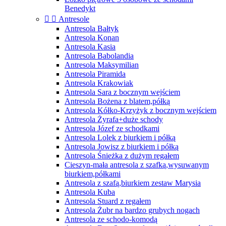
Benedykt


Antresole
Antresola Bałtyk
Antresola Konan
Antresola Kasia
Antresola Babolandia
Antresola Maksymilian
Antresola Piramida
Antresola Krakowiak
Antresola Sara z bocznym wejściem
Antresola Bożena z blatem,półką
Antresola Kółko-Krzyżyk z bocznym wejściem
Antresola Żyrafa+duże schody
Antresola Józef ze schodkami
Antresola Lolek z biurkiem i półką
Antresola Jowisz z biurkiem i półką
Antresola Śnieżka z dużym regałem
Cieszyn-mała antresola z szafką,wysuwanym
biurkiem,półkami
Antresola z szafą,biurkiem zestaw Marysia
Antresola Kuba
Antresola Stuard z regałem
Antresola Żubr na bardzo grubych nogach
Antresola ze schodo-komodą