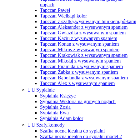
nogach
Tapczan Paweł
Tapczan Wielbłąd kolor
Tapczan z szafką,wysuwanym biurkiem,półkami
Tapczan Aleksander z wysuwanym spaniem
Tapczan Gwiazdka z wysuwanym spaniem
Tapczan Kaziu z wysuwanym spaniem
Tapczan Konan z wysuwanym spaniem
Tapczan Mikrus z wysuwanym spaniem
Tapczan Krakowiak z wysuwanym spaniem
Tapczan Mikołaj z wysuwanym spaniem
Tapczan Piramida z wysuwanym spaniem
Tapczan Żabka z wysuwanym spaniem
Tapczan Bąbolandia z wysuwanym spaniem
Tapczan Alex z wysuwanym spaniem


Sypialnie
Sypialnia Księżyc
Sypialnia Wiktoria na grubych nogach
Sypialnia Zosia
Sypialnia Ewa
Sypialnia Adam kolor


Szafy,komody
Szafka nocna idealna do sypialni
Szafka nocna idealna do sypialni model 2