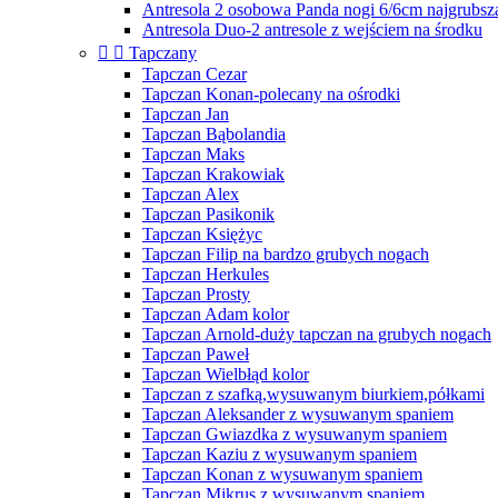
Antresola 2 osobowa Panda nogi 6/6cm najgrubsz
Antresola Duo-2 antresole z wejściem na środku


Tapczany
Tapczan Cezar
Tapczan Konan-polecany na ośrodki
Tapczan Jan
Tapczan Bąbolandia
Tapczan Maks
Tapczan Krakowiak
Tapczan Alex
Tapczan Pasikonik
Tapczan Księżyc
Tapczan Filip na bardzo grubych nogach
Tapczan Herkules
Tapczan Prosty
Tapczan Adam kolor
Tapczan Arnold-duży tapczan na grubych nogach
Tapczan Paweł
Tapczan Wielbłąd kolor
Tapczan z szafką,wysuwanym biurkiem,półkami
Tapczan Aleksander z wysuwanym spaniem
Tapczan Gwiazdka z wysuwanym spaniem
Tapczan Kaziu z wysuwanym spaniem
Tapczan Konan z wysuwanym spaniem
Tapczan Mikrus z wysuwanym spaniem