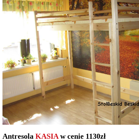
Antresola
KASIA
w cenie 1130zł