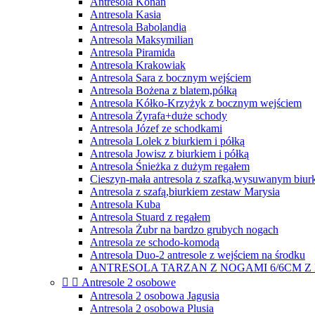
Antresola Konan
Antresola Kasia
Antresola Babolandia
Antresola Maksymilian
Antresola Piramida
Antresola Krakowiak
Antresola Sara z bocznym wejściem
Antresola Bożena z blatem,półką
Antresola Kółko-Krzyżyk z bocznym wejściem
Antresola Żyrafa+duże schody
Antresola Józef ze schodkami
Antresola Lolek z biurkiem i półką
Antresola Jowisz z biurkiem i półką
Antresola Śnieżka z dużym regałem
Cieszyn-mała antresola z szafką,wysuwanym biur
Antresola z szafą,biurkiem zestaw Marysia
Antresola Kuba
Antresola Stuard z regałem
Antresola Żubr na bardzo grubych nogach
Antresola ze schodo-komodą
Antresola Duo-2 antresole z wejściem na środku
ANTRESOLA TARZAN Z NOGAMI 6/6CM Z


Antresole 2 osobowe
Antresola 2 osobowa Jagusia
Antresola 2 osobowa Plusia