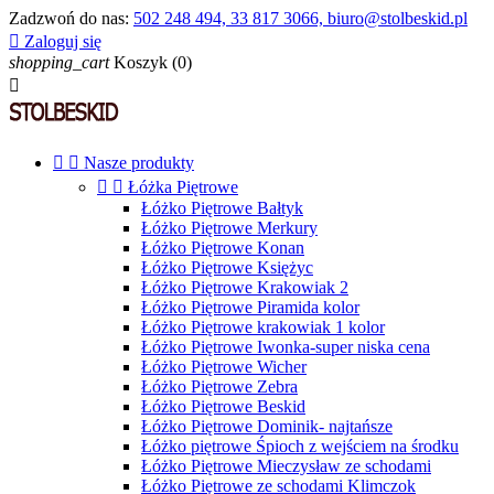
Zadzwoń do nas:
502 248 494, 33 817 3066, biuro@stolbeskid.pl

Zaloguj się
shopping_cart
Koszyk
(0)



Nasze produkty


Łóżka Piętrowe
Łóżko Piętrowe Bałtyk
Łóżko Piętrowe Merkury
Łóżko Piętrowe Konan
Łóżko Piętrowe Księżyc
Łóżko Piętrowe Krakowiak 2
Łóżko Piętrowe Piramida kolor
Łóżko Piętrowe krakowiak 1 kolor
Łóżko Piętrowe Iwonka-super niska cena
Łóżko Piętrowe Wicher
Łóżko Piętrowe Zebra
Łóżko Piętrowe Beskid
Łóżko Piętrowe Dominik- najtańsze
Łóżko piętrowe Śpioch z wejściem na środku
Łóżko Piętrowe Mieczysław ze schodami
Łóżko Piętrowe ze schodami Klimczok