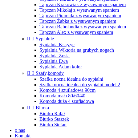
Tapczan Krakowiak z wysuwanym spaniem
Tapczan Mikołaj z wysuwanym spaniem
Tapczan Piramida z wysuwanym spaniem
Tapczan Żabka z wysuwanym spaniem
Tapczan Bąbolandia z wysuwanym spaniem
Tapczan Alex z wysuwanym spaniem


Sypialnie
Sypialnia Księżyc
Sypialnia Wiktoria na grubych nogach
Sypialnia Zosia
Sypialnia Ewa
Sypialnia Adam kolor


Szafy,komody
Szafka nocna idealna do sypialni
Szafka nocna idealna do sypialni model 2
Komoda 4 szufladowa 90cm
Komoda mała 80/60/40
Komoda duża 4 szufladowa


Biurka
Biurko Rafał
Biurko Staszek
Biurko Stefan
o nas
Kontakt