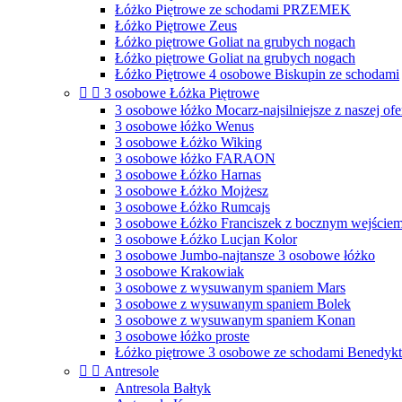
Łóżko Piętrowe ze schodami PRZEMEK
Łóżko Piętrowe Zeus
Łóżko piętrowe Goliat na grubych nogach
Łóżko piętrowe Goliat na grubych nogach
Łóżko Piętrowe 4 osobowe Biskupin ze schodami


3 osobowe Łóżka Piętrowe
3 osobowe łóżko Mocarz-najsilniejsze z naszej ofe
3 osobowe łóżko Wenus
3 osobowe Łóżko Wiking
3 osobowe łóżko FARAON
3 osobowe Łóżko Harnas
3 osobowe Łóżko Mojżesz
3 osobowe Łóżko Rumcajs
3 osobowe Łóżko Franciszek z bocznym wejście
3 osobowe Łóżko Lucjan Kolor
3 osobowe Jumbo-najtansze 3 osobowe łóżko
3 osobowe Krakowiak
3 osobowe z wysuwanym spaniem Mars
3 osobowe z wysuwanym spaniem Bolek
3 osobowe z wysuwanym spaniem Konan
3 osobowe łóżko proste
Łóżko piętrowe 3 osobowe ze schodami Benedykt


Antresole
Antresola Bałtyk