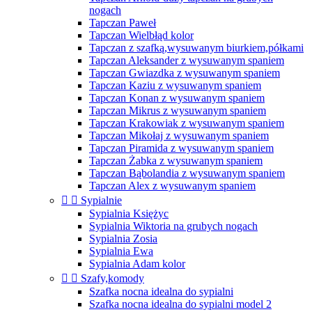
nogach
Tapczan Paweł
Tapczan Wielbłąd kolor
Tapczan z szafką,wysuwanym biurkiem,półkami
Tapczan Aleksander z wysuwanym spaniem
Tapczan Gwiazdka z wysuwanym spaniem
Tapczan Kaziu z wysuwanym spaniem
Tapczan Konan z wysuwanym spaniem
Tapczan Mikrus z wysuwanym spaniem
Tapczan Krakowiak z wysuwanym spaniem
Tapczan Mikołaj z wysuwanym spaniem
Tapczan Piramida z wysuwanym spaniem
Tapczan Żabka z wysuwanym spaniem
Tapczan Bąbolandia z wysuwanym spaniem
Tapczan Alex z wysuwanym spaniem


Sypialnie
Sypialnia Księżyc
Sypialnia Wiktoria na grubych nogach
Sypialnia Zosia
Sypialnia Ewa
Sypialnia Adam kolor


Szafy,komody
Szafka nocna idealna do sypialni
Szafka nocna idealna do sypialni model 2