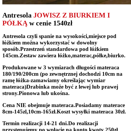
Antresola
JOWISZ Z BIURKIEM I
PÓŁKĄ
w cenie 1540zł
Antresola czyli spanie na wysokości,miejsce pod
łóżkiem można wykorzystać w dowolny
sposób.Przestrzeń standardowa pod łóżkiem
145cm.Zestaw zawiera łóżko,materac,półke,biurko.
Produkowane w 3 wymiarach długości materaca
180/190/200cm (po zewnętrznej dochodzi 10cm na
ramę łóżka-zamawiamy określając wymiar
materaca)Drabinka może być z lewej lub prawej
strony.Pionowa lub ukośna.
Cena NIE obejmuje materaca.Posiadamy materace
8cm-145zl,10cm-165zł.Koszt wysyłki materaca 30zł.
Termin realizacji 14-21 dni.Do realizacji
przystępujemy po wpłacie na konto kwoty 250zł