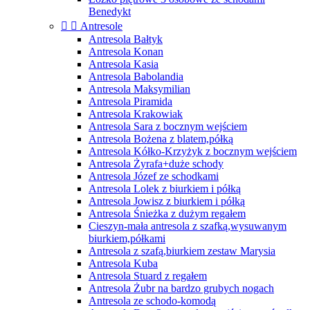
Benedykt


Antresole
Antresola Bałtyk
Antresola Konan
Antresola Kasia
Antresola Babolandia
Antresola Maksymilian
Antresola Piramida
Antresola Krakowiak
Antresola Sara z bocznym wejściem
Antresola Bożena z blatem,półką
Antresola Kółko-Krzyżyk z bocznym wejściem
Antresola Żyrafa+duże schody
Antresola Józef ze schodkami
Antresola Lolek z biurkiem i półką
Antresola Jowisz z biurkiem i półką
Antresola Śnieżka z dużym regałem
Cieszyn-mała antresola z szafką,wysuwanym
biurkiem,półkami
Antresola z szafą,biurkiem zestaw Marysia
Antresola Kuba
Antresola Stuard z regałem
Antresola Żubr na bardzo grubych nogach
Antresola ze schodo-komodą