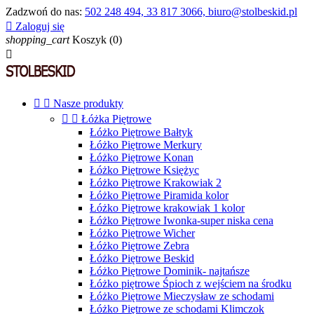
Zadzwoń do nas:
502 248 494, 33 817 3066, biuro@stolbeskid.pl

Zaloguj się
shopping_cart
Koszyk
(0)



Nasze produkty


Łóżka Piętrowe
Łóżko Piętrowe Bałtyk
Łóżko Piętrowe Merkury
Łóżko Piętrowe Konan
Łóżko Piętrowe Księżyc
Łóżko Piętrowe Krakowiak 2
Łóżko Piętrowe Piramida kolor
Łóżko Piętrowe krakowiak 1 kolor
Łóżko Piętrowe Iwonka-super niska cena
Łóżko Piętrowe Wicher
Łóżko Piętrowe Zebra
Łóżko Piętrowe Beskid
Łóżko Piętrowe Dominik- najtańsze
Łóżko piętrowe Śpioch z wejściem na środku
Łóżko Piętrowe Mieczysław ze schodami
Łóżko Piętrowe ze schodami Klimczok