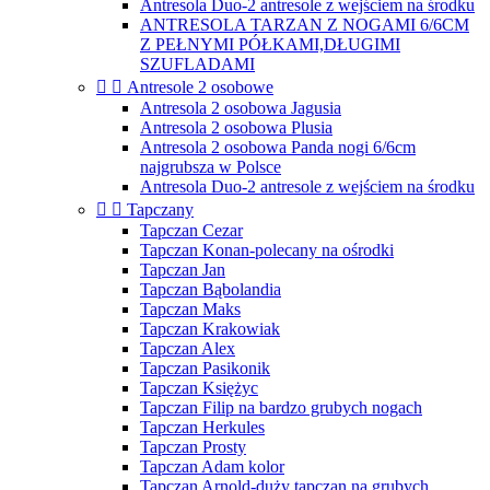
Antresola Duo-2 antresole z wejściem na środku
ANTRESOLA TARZAN Z NOGAMI 6/6CM
Z PEŁNYMI PÓŁKAMI,DŁUGIMI
SZUFLADAMI


Antresole 2 osobowe
Antresola 2 osobowa Jagusia
Antresola 2 osobowa Plusia
Antresola 2 osobowa Panda nogi 6/6cm
najgrubsza w Polsce
Antresola Duo-2 antresole z wejściem na środku


Tapczany
Tapczan Cezar
Tapczan Konan-polecany na ośrodki
Tapczan Jan
Tapczan Bąbolandia
Tapczan Maks
Tapczan Krakowiak
Tapczan Alex
Tapczan Pasikonik
Tapczan Księżyc
Tapczan Filip na bardzo grubych nogach
Tapczan Herkules
Tapczan Prosty
Tapczan Adam kolor
Tapczan Arnold-duży tapczan na grubych