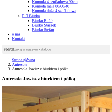
Komoda 4 szufladowa 90cm
Komoda mała 80/60/40
Komoda duża 4 szufladowa


Biurka
Biurko Rafał
Biurko Staszek
Biurko Stefan
o nas
Kontakt
search
Strona główna
Antresole
Antresola Jowisz z biurkiem i półką
Antresola Jowisz z biurkiem i półką