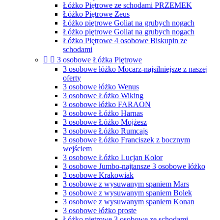
Łóżko Piętrowe ze schodami PRZEMEK
Łóżko Piętrowe Zeus
Łóżko piętrowe Goliat na grubych nogach
Łóżko piętrowe Goliat na grubych nogach
Łóżko Piętrowe 4 osobowe Biskupin ze
schodami


3 osobowe Łóżka Piętrowe
3 osobowe łóżko Mocarz-najsilniejsze z naszej
oferty
3 osobowe łóżko Wenus
3 osobowe Łóżko Wiking
3 osobowe łóżko FARAON
3 osobowe Łóżko Harnas
3 osobowe Łóżko Mojżesz
3 osobowe Łóżko Rumcajs
3 osobowe Łóżko Franciszek z bocznym
wejściem
3 osobowe Łóżko Lucjan Kolor
3 osobowe Jumbo-najtansze 3 osobowe łóżko
3 osobowe Krakowiak
3 osobowe z wysuwanym spaniem Mars
3 osobowe z wysuwanym spaniem Bolek
3 osobowe z wysuwanym spaniem Konan
3 osobowe łóżko proste
Łóżko piętrowe 3 osobowe ze schodami