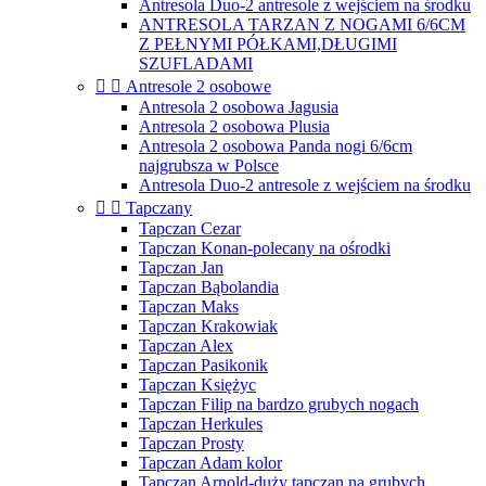
Antresola Duo-2 antresole z wejściem na środku
ANTRESOLA TARZAN Z NOGAMI 6/6CM
Z PEŁNYMI PÓŁKAMI,DŁUGIMI
SZUFLADAMI


Antresole 2 osobowe
Antresola 2 osobowa Jagusia
Antresola 2 osobowa Plusia
Antresola 2 osobowa Panda nogi 6/6cm
najgrubsza w Polsce
Antresola Duo-2 antresole z wejściem na środku


Tapczany
Tapczan Cezar
Tapczan Konan-polecany na ośrodki
Tapczan Jan
Tapczan Bąbolandia
Tapczan Maks
Tapczan Krakowiak
Tapczan Alex
Tapczan Pasikonik
Tapczan Księżyc
Tapczan Filip na bardzo grubych nogach
Tapczan Herkules
Tapczan Prosty
Tapczan Adam kolor
Tapczan Arnold-duży tapczan na grubych