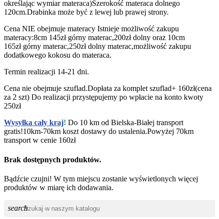
określając wymiar materaca)Szerokość materaca dolnego
120cm.Drabinka może być z lewej lub prawej strony.
Cena NIE obejmuje materacy Istnieje możliwość zakupu
materacy:8cm 145zł górny materac,200zł dolny oraz 10cm
165zł górny materac,250zł dolny materac,możliwość zakupu
dodatkowego kokosu do materaca.
Termin realizacji 14-21 dni.
Cena nie obejmuje szuflad.Dopłata za komplet szuflad+ 160zł(cena
za 2 szt) Do realizacji przystępujemy po wpłacie na konto kwoty
250zł
Wysyłka cały kraj
!
Do 10 km od Bielska-Białej transport
gratis!10km-70km koszt dostawy do ustalenia.Powyżej 70km
transport w cenie 160zł
Brak dostępnych produktów.
Bądźcie czujni! W tym miejscu zostanie wyświetlonych więcej
produktów w miarę ich dodawania.
search