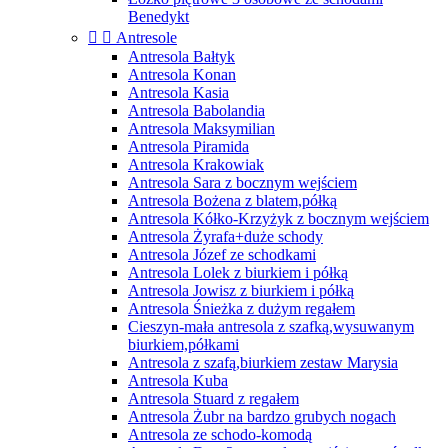
Benedykt


Antresole
Antresola Bałtyk
Antresola Konan
Antresola Kasia
Antresola Babolandia
Antresola Maksymilian
Antresola Piramida
Antresola Krakowiak
Antresola Sara z bocznym wejściem
Antresola Bożena z blatem,półką
Antresola Kółko-Krzyżyk z bocznym wejściem
Antresola Żyrafa+duże schody
Antresola Józef ze schodkami
Antresola Lolek z biurkiem i półką
Antresola Jowisz z biurkiem i półką
Antresola Śnieżka z dużym regałem
Cieszyn-mała antresola z szafką,wysuwanym
biurkiem,półkami
Antresola z szafą,biurkiem zestaw Marysia
Antresola Kuba
Antresola Stuard z regałem
Antresola Żubr na bardzo grubych nogach
Antresola ze schodo-komodą