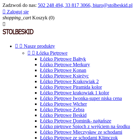
Zadzwoń do nas:
502 248 494, 33 817 3066, biuro@stolbeskid.pl

Zaloguj się
shopping_cart
Koszyk
(0)



Nasze produkty


Łóżka Piętrowe
Łóżko Piętrowe Bałtyk
Łóżko Piętrowe Merkury
Łóżko Piętrowe Konan
Łóżko Piętrowe Księżyc
Łóżko Piętrowe Krakowiak 2
Łóżko Piętrowe Piramida kolor
Łóżko Piętrowe krakowiak 1 kolor
Łóżko Piętrowe Iwonka-super niska cena
Łóżko Piętrowe Wicher
Łóżko Piętrowe Zebra
Łóżko Piętrowe Beskid
Łóżko Piętrowe Dominik- najtańsze
Łóżko piętrowe Śpioch z wejściem na środku
Łóżko Piętrowe Mieczysław ze schodami
Łóżko Piętrowe ze schodami Klimczok