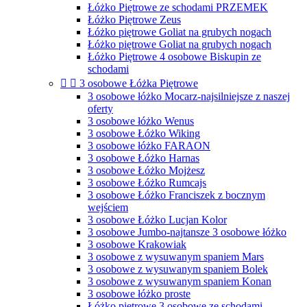
Łóżko Piętrowe ze schodami PRZEMEK
Łóżko Piętrowe Zeus
Łóżko piętrowe Goliat na grubych nogach
Łóżko piętrowe Goliat na grubych nogach
Łóżko Piętrowe 4 osobowe Biskupin ze
schodami


3 osobowe Łóżka Piętrowe
3 osobowe łóżko Mocarz-najsilniejsze z naszej
oferty
3 osobowe łóżko Wenus
3 osobowe Łóżko Wiking
3 osobowe łóżko FARAON
3 osobowe Łóżko Harnas
3 osobowe Łóżko Mojżesz
3 osobowe Łóżko Rumcajs
3 osobowe Łóżko Franciszek z bocznym
wejściem
3 osobowe Łóżko Lucjan Kolor
3 osobowe Jumbo-najtansze 3 osobowe łóżko
3 osobowe Krakowiak
3 osobowe z wysuwanym spaniem Mars
3 osobowe z wysuwanym spaniem Bolek
3 osobowe z wysuwanym spaniem Konan
3 osobowe łóżko proste
Łóżko piętrowe 3 osobowe ze schodami