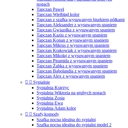
nogach
Tapczan Paweł
Tapczan Wielbłąd kolor
Tapczan z szafką,wysuwanym biurkiem,półkami
Tapczan Aleksander z wysuwanym spaniem
Tapczan Gwiazdka z wysuwanym spaniem
Tapczan Kaziu z wysuwanym spaniem
Tapczan Konan z wysuwanym spaniem
Tapczan Mikrus z wysuwanym spaniem
Tapczan Krakowiak z wysuwanym spaniem
Tapczan Mikołaj z wysuwanym spaniem
Tapczan Piramida z wysuwanym spaniem
Tapczan Żabka z wysuwanym spaniem
Tapczan Bąbolandia z wysuwanym spaniem
Tapczan Alex z wysuwanym spaniem


Sypialnie
Sypialnia Księżyc
Sypialnia Wiktoria na grubych nogach
Sypialnia Zosia
Sypialnia Ewa
Sypialnia Adam kolor


Szafy,komody
Szafka nocna idealna do sypialni
Szafka nocna idealna do sypialni model 2