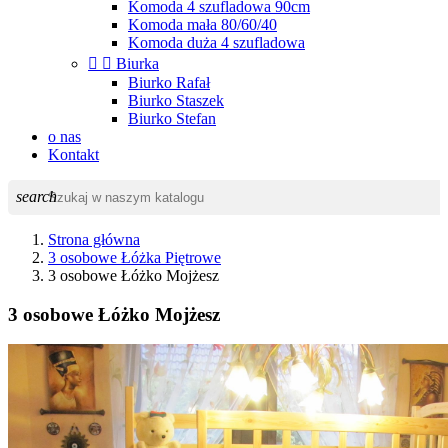
Komoda 4 szufladowa 90cm
Komoda mała 80/60/40
Komoda duża 4 szufladowa


Biurka
Biurko Rafał
Biurko Staszek
Biurko Stefan
o nas
Kontakt
search
Strona główna
3 osobowe Łóżka Piętrowe
3 osobowe Łóżko Mojżesz
3 osobowe Łóżko Mojżesz