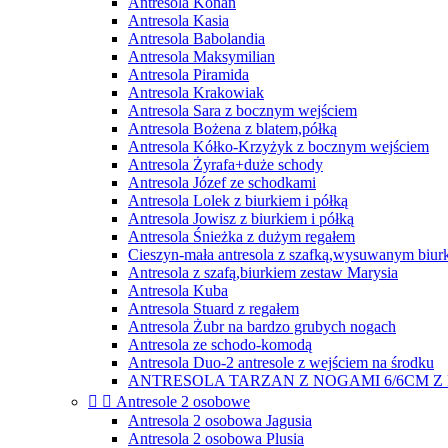
Antresola Konan
Antresola Kasia
Antresola Babolandia
Antresola Maksymilian
Antresola Piramida
Antresola Krakowiak
Antresola Sara z bocznym wejściem
Antresola Bożena z blatem,półką
Antresola Kółko-Krzyżyk z bocznym wejściem
Antresola Żyrafa+duże schody
Antresola Józef ze schodkami
Antresola Lolek z biurkiem i półką
Antresola Jowisz z biurkiem i półką
Antresola Śnieżka z dużym regałem
Cieszyn-mała antresola z szafką,wysuwanym biur
Antresola z szafą,biurkiem zestaw Marysia
Antresola Kuba
Antresola Stuard z regałem
Antresola Żubr na bardzo grubych nogach
Antresola ze schodo-komodą
Antresola Duo-2 antresole z wejściem na środku
ANTRESOLA TARZAN Z NOGAMI 6/6CM Z


Antresole 2 osobowe
Antresola 2 osobowa Jagusia
Antresola 2 osobowa Plusia