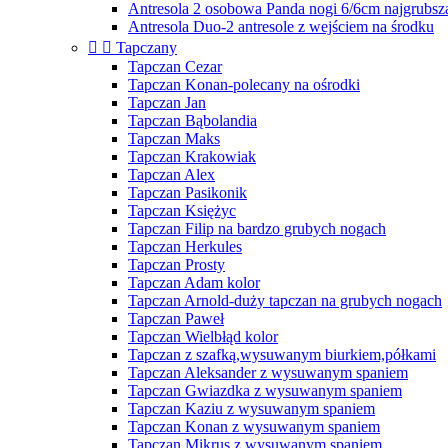
Antresola 2 osobowa Panda nogi 6/6cm najgrubsz
Antresola Duo-2 antresole z wejściem na środku


Tapczany
Tapczan Cezar
Tapczan Konan-polecany na ośrodki
Tapczan Jan
Tapczan Bąbolandia
Tapczan Maks
Tapczan Krakowiak
Tapczan Alex
Tapczan Pasikonik
Tapczan Księżyc
Tapczan Filip na bardzo grubych nogach
Tapczan Herkules
Tapczan Prosty
Tapczan Adam kolor
Tapczan Arnold-duży tapczan na grubych nogach
Tapczan Paweł
Tapczan Wielbłąd kolor
Tapczan z szafką,wysuwanym biurkiem,półkami
Tapczan Aleksander z wysuwanym spaniem
Tapczan Gwiazdka z wysuwanym spaniem
Tapczan Kaziu z wysuwanym spaniem
Tapczan Konan z wysuwanym spaniem
Tapczan Mikrus z wysuwanym spaniem