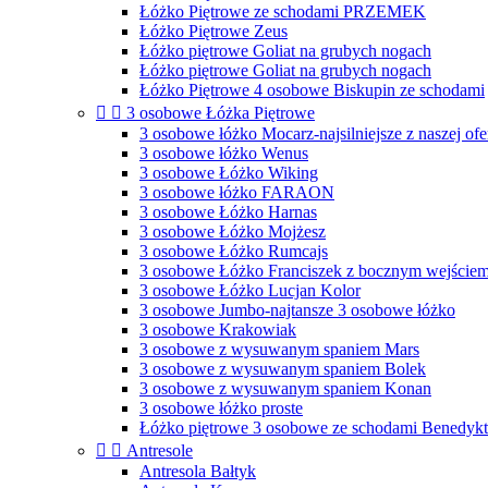
Łóżko Piętrowe ze schodami PRZEMEK
Łóżko Piętrowe Zeus
Łóżko piętrowe Goliat na grubych nogach
Łóżko piętrowe Goliat na grubych nogach
Łóżko Piętrowe 4 osobowe Biskupin ze schodami


3 osobowe Łóżka Piętrowe
3 osobowe łóżko Mocarz-najsilniejsze z naszej ofe
3 osobowe łóżko Wenus
3 osobowe Łóżko Wiking
3 osobowe łóżko FARAON
3 osobowe Łóżko Harnas
3 osobowe Łóżko Mojżesz
3 osobowe Łóżko Rumcajs
3 osobowe Łóżko Franciszek z bocznym wejście
3 osobowe Łóżko Lucjan Kolor
3 osobowe Jumbo-najtansze 3 osobowe łóżko
3 osobowe Krakowiak
3 osobowe z wysuwanym spaniem Mars
3 osobowe z wysuwanym spaniem Bolek
3 osobowe z wysuwanym spaniem Konan
3 osobowe łóżko proste
Łóżko piętrowe 3 osobowe ze schodami Benedykt


Antresole
Antresola Bałtyk