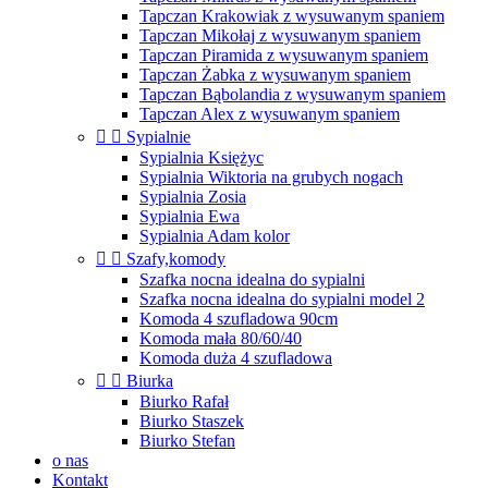
Tapczan Krakowiak z wysuwanym spaniem
Tapczan Mikołaj z wysuwanym spaniem
Tapczan Piramida z wysuwanym spaniem
Tapczan Żabka z wysuwanym spaniem
Tapczan Bąbolandia z wysuwanym spaniem
Tapczan Alex z wysuwanym spaniem


Sypialnie
Sypialnia Księżyc
Sypialnia Wiktoria na grubych nogach
Sypialnia Zosia
Sypialnia Ewa
Sypialnia Adam kolor


Szafy,komody
Szafka nocna idealna do sypialni
Szafka nocna idealna do sypialni model 2
Komoda 4 szufladowa 90cm
Komoda mała 80/60/40
Komoda duża 4 szufladowa


Biurka
Biurko Rafał
Biurko Staszek
Biurko Stefan
o nas
Kontakt