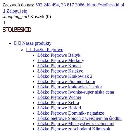
Zadzwoń do nas:
502 248 494, 33 817 3066, biuro@stolbeskid.pl

Zaloguj się
shopping_cart
Koszyk
(0)



Nasze produkty


Łóżka Piętrowe
Łóżko Piętrowe Bałtyk
Łóżko Piętrowe Merkury
Łóżko Piętrowe Konan
Łóżko Piętrowe Księżyc
Łóżko Piętrowe Krakowiak 2
Łóżko Piętrowe Piramida kolor
Łóżko Piętrowe krakowiak 1 kolor
Łóżko Piętrowe Iwonka-super niska cena
Łóżko Piętrowe Wicher
Łóżko Piętrowe Zebra
Łóżko Piętrowe Beskid
Łóżko Piętrowe Dominik- najtańsze
Łóżko piętrowe Śpioch z wejściem na środku
Łóżko Piętrowe Mieczysław ze schodami
Łóżko Piętrowe ze schodami Klimczok